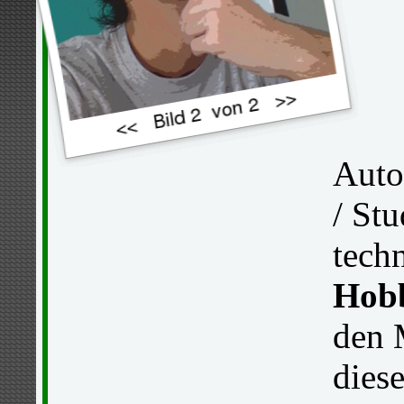
Auto
/ Stu
tech
Hob
den 
diese