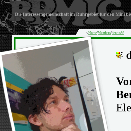
Die Interessengemeinschaft im Ruhrgebiet für den Mini bi
>/
Home
/
Members
/
dennis86
d
Vo
Be
Ele