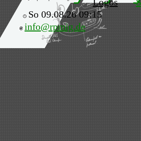
Logos
S
So 09.08.26 09:15
info@rpmig.de