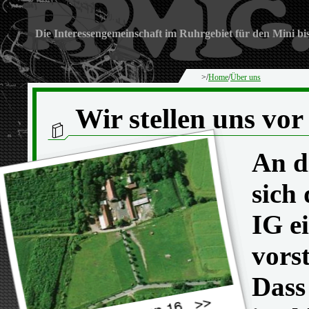
Die Interessengemeinschaft im Ruhrgebiet für den Mini bi
>/
Home
/
Über uns
Wir stellen uns vor
An d
sich
IG e
vorst
Dass 