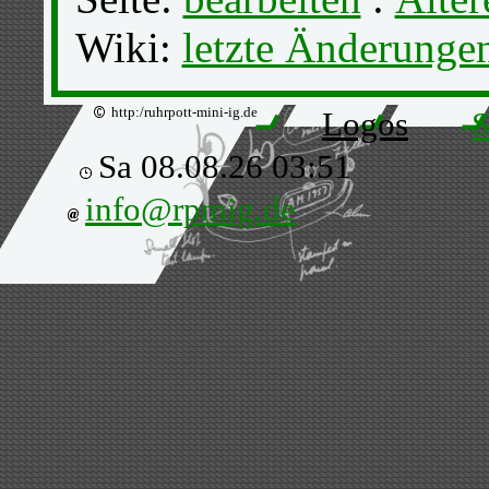
Wiki:
letzte Änderunge
http:/ruhrpott-mini-ig.de
Logos
S
Sa 08.08.26 03:51
info@rpmig.de