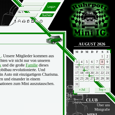
AUGUST 2026
M
D
M
D
F
S
S
i
. Unsere Mitglieder kommen aus
1
2
ichten wir nicht nur von unseren
3
4
5
6
7
8
9
k
und die große
Familie
dieses
10
11
12
13
14
15
16
ilbau revolutionierte. Und
17
18
19
20
21
22
23
in Auto mit einzigartigem Charisma.
ten und einander in einem
24
25
26
27
28
29
30
ationen zum Mini auszutauschen.
31
« Jul
Sep »
CLUB
Über uns
Minigrafie
MINI