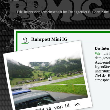
Die Interessengemeinschaft im Ruhrgebiet für den Mini
Ruhrpott Mini IG
Die Inte
Wir
- die 
dem ges
Autosun
legendäre
unterstüt
Ziel der 
atmosphä