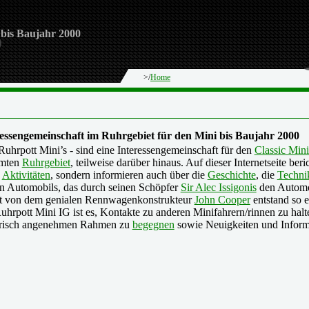
 bis Baujahr 2000
>/
Home
ressengemeinschaft im Ruhrgebiet für den Mini bis Baujahr 2000
Ruhrpott Mini’s - sind eine Interessengemeinschaft für den
Classic Min
amten
Ruhrgebiet
, teilweise darüber hinaus. Auf dieser Internetseite ber
d
Aktivitäten
, sondern informieren auch über die
Geschichte
, die
Techni
n Automobils, das durch seinen Schöpfer
Sir Alec Issigonis
den Automob
zt von dem genialen Rennwagenkonstrukteur
John Cooper
entstand so e
Ruhrpott Mini IG ist es, Kontakte zu anderen Minifahrern/rinnen zu hal
risch angenehmen Rahmen zu
begegnen
sowie Neuigkeiten und Inform