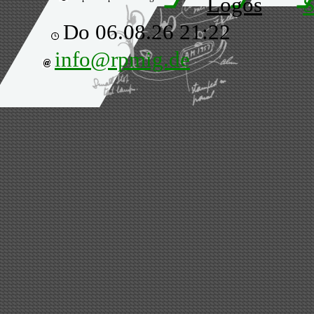
Logos
S
Do 06.08.26 21:22
info@rpmig.de