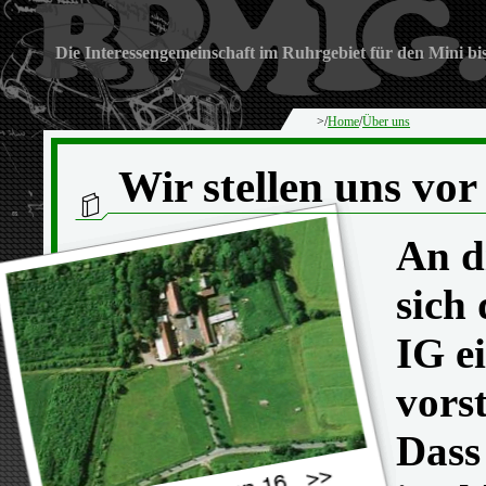
Die Interessengemeinschaft im Ruhrgebiet für den Mini bi
>/
Home
/
Über uns
Wir stellen uns vor
An d
sich
IG e
vorst
Dass 