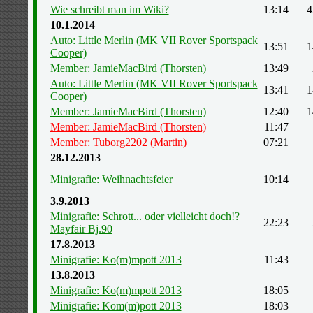
Wie schreibt man im Wiki?
13:14
4
10.1.2014
Auto: Little Merlin (MK VII Rover Sportspack
13:51
1
Cooper)
Member: JamieMacBird (Thorsten)
13:49
Auto: Little Merlin (MK VII Rover Sportspack
13:41
1
Cooper)
Member: JamieMacBird (Thorsten)
12:40
1
Member: JamieMacBird (Thorsten)
11:47
Member: Tuborg2202 (Martin)
07:21
28.12.2013
Minigrafie: Weihnachtsfeier
10:14
3.9.2013
Minigrafie: Schrott... oder vielleicht doch!?
22:23
Mayfair Bj.90
17.8.2013
Minigrafie: Ko(m)mpott 2013
11:43
13.8.2013
Minigrafie: Ko(m)mpott 2013
18:05
Minigrafie: Kom(m)pott 2013
18:03