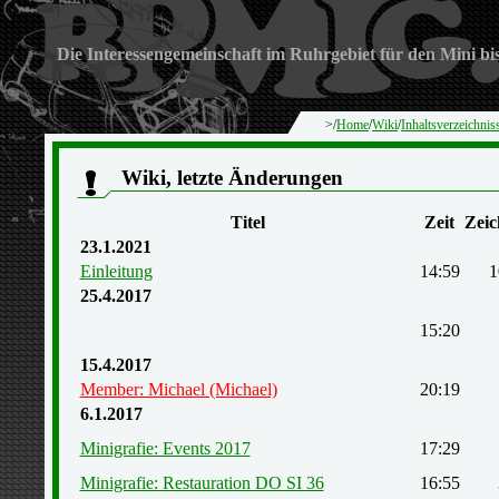
Die Interessengemeinschaft im Ruhrgebiet für den Mini bi
>/
Home
/
Wiki
/
Inhaltsverzeichnis
Wiki, letzte Änderungen
Titel
Zeit
Zeic
23.1.2021
Einleitung
14:59
1
25.4.2017
15:20
15.4.2017
Member: Michael (Michael)
20:19
6.1.2017
Minigrafie: Events 2017
17:29
Minigrafie: Restauration DO SI 36
16:55