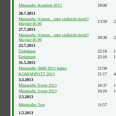
Minigrafie: Kompott 2013
18:00
28.7.2013
Minigrafie: Schrott... oder vielleicht doch!?
13:59
2
Mayfair Bj.90
27.7.2013
Minigrafie: Schrott... oder vielleicht doch!?
20:38
2
Mayfair Bj.90
23.7.2013
Einleitung
22:16
1
Einleitung
22:16
1
31.5.2013
Minigrafie: IMM 2013 Italien
21:58
KOM(M)POTT 2013
21:17
4
3.5.2013
Minigrafie: Event 2013
16:37
1
Minigrafie: Event 2013
16:16
1
2.5.2013
Minigrafie: Test
11:57
1.5.2013