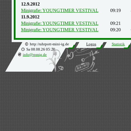
12.9.2012
Minigrafie: YOUNGTIMER VESTIVAL
09:19
11.9.2012
Minigrafie: YOUNGTIMER VESTIVAL
09:21
Minigrafie: YOUNGTIMER VESTIVAL
09:20
http:/ruhrpott-mini-ig.de
Logos
Statistik
Sa 08.08.26 05:20
info@rpmig.de