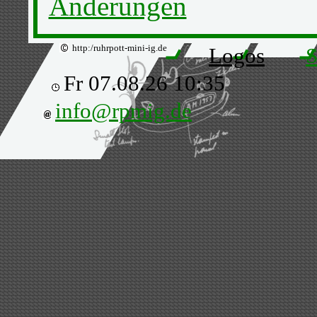
Änderungen
http:/ruhrpott-mini-ig.de
Logos
S
Fr 07.08.26 10:35
info@rpmig.de