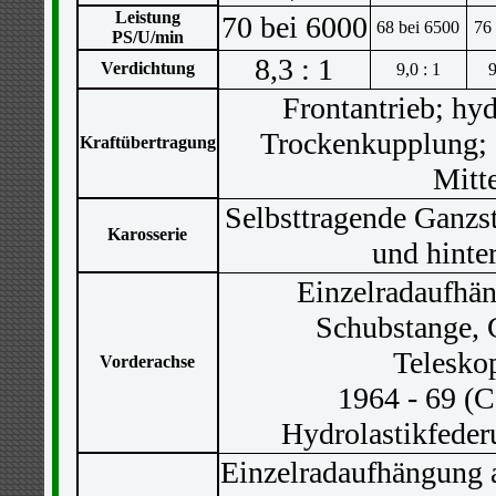
Leistung
70 bei 6000
68 bei 6500
76 
PS/U/min
8,3 : 1
Verdichtung
9,0 : 1
9
Frontantrieb; hy
Trockenkupplung; 
Kraftübertragung
Mitt
Selbsttragende Ganzs
Karosserie
und hinte
Einzelradaufhä
Schubstange,
Telesko
Vorderachse
1964 - 69 (C
Hydrolastikfeder
Einzelradaufhängung 