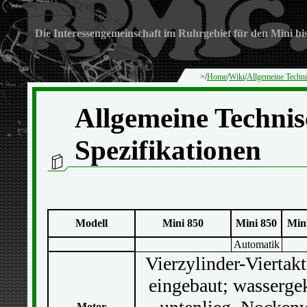
Die Interessengemeinschaft im Ruhrgebiet für den Mini bi
>/
Home
/
Wiki
/
Allgemeine Techni
Allgemeine Technis
Spezifikationen
Modell
Mini 850
Mini 850
Min
Automatik
Vierzylinder-Viertak
eingebaut; wassergek
Motor