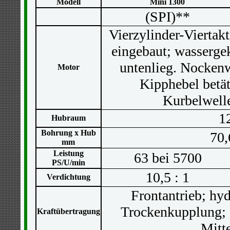
Modell
Mini 1300
(SPI)**
Vierzylinder-Viertak
eingebaut; wassergek
untenlieg. Nockenw
Motor
Kipphebel betät
Kurbelwelle
1
Hubraum
Bohrung x Hub
70,
mm
Leistung
63 bei 5700
PS/U/min
10,5 : 1
Verdichtung
Frontantrieb; hy
Trockenkupplung; 
Kraftübertragung
Mitt