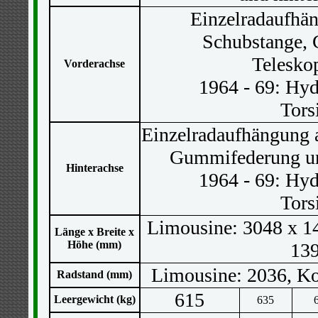
Einzelradaufhä
Schubstange,
Telesko
Vorderachse
1964 - 69: Hyd
Tors
Einzelradaufhängung 
Gummifederung un
Hinterachse
1964 - 69: Hyd
Tors
Limousine: 3048 x 1
Länge x Breite x
Höhe (mm)
139
Limousine: 2036, K
Radstand (mm)
615
Leergewicht (kg)
635