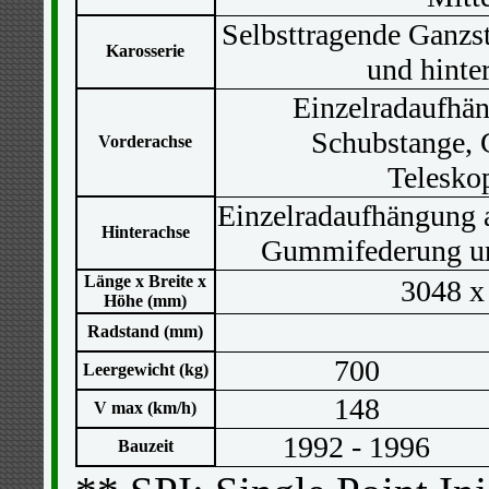
Selbsttragende Ganzs
Karosserie
und hinte
Einzelradaufhä
Schubstange,
Vorderachse
Telesko
Einzelradaufhängung 
Hinterachse
Gummifederung un
Länge x Breite x
3048 x
Höhe (mm)
Radstand (mm)
700
Leergewicht (kg)
148
V max (km/h)
1992 - 1996
Bauzeit