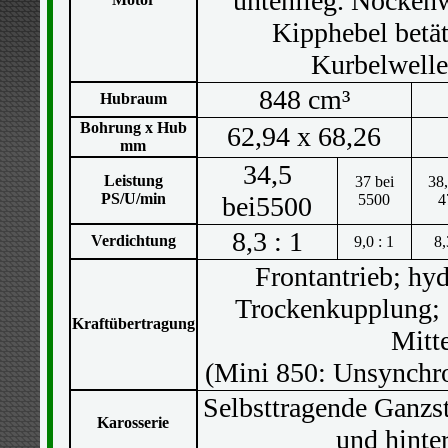
untenlieg. Nockenw
Kipphebel betät
Kurbelwelle
848 cm³
Hubraum
Bohrung x Hub
62,94 x 68,26
mm
34,5
Leistung
37 bei
38,
PS/U/min
bei5500
5500
4
8,3 : 1
Verdichtung
9,0 : 1
8,
Frontantrieb; hy
Trockenkupplung; 
Kraftübertragung
Mitt
(Mini 850: Unsynchro
Selbsttragende Ganzs
Karosserie
und hinte