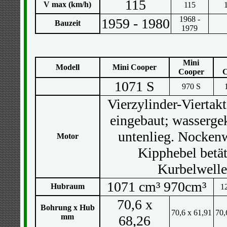
115
V max (km/h)
115
1968 -
1959 - 1980
Bauzeit
1979
Mini
Modell
Mini Cooper
Cooper
C
1071 S
970 S
Vierzylinder-Viertak
eingebaut; wassergek
untenlieg. Nockenw
Motor
Kipphebel betät
Kurbelwelle
1071 cm³ 970cm³
Hubraum
1
70,6 x
Bohrung x Hub
70,6 x 61,91
70,
mm
68,26