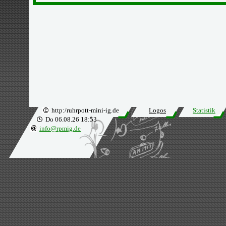
http:/ruhrpott-mini-ig.de
Logos
Statistik
Do 06.08.26 18:53
info@rpmig.de