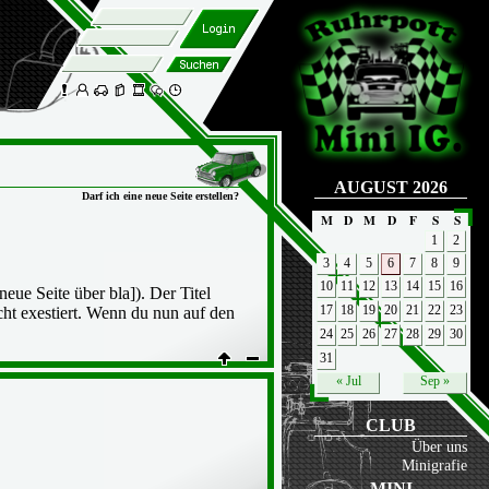
AUGUST 2026
Darf ich eine neue Seite erstellen?
M
D
M
D
F
S
S
1
2
3
4
5
6
7
8
9
10
11
12
13
14
15
16
eue Seite über bla]). Der Titel
icht exestiert. Wenn du nun auf den
17
18
19
20
21
22
23
24
25
26
27
28
29
30
31
« Jul
Sep »
CLUB
Über uns
Minigrafie
MINI