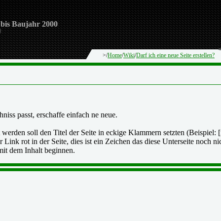
 bis Baujahr 2000
>/
Home
/
Wiki
/
Darf ich eine neue Seite erstellen?
hniss passt, erschaffe einfach ne neue.
werden soll den Titel der Seite in eckige Klammern setzten (Beispiel: [n
r Link rot in der Seite, dies ist ein Zeichen das diese Unterseite noch n
mit dem Inhalt beginnen.