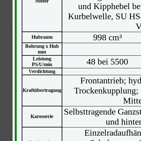
Motor
und Kipphebel bet
Kurbelwelle, SU HS
V
998 cm³
Hubraum
Bohrung x Hub
mm
Leistung
48 bei 5500
PS/U/min
Verdichtung
Frontantrieb; hy
Trockenkupplung; 
Kraftübertragung
Mitt
Selbsttragende Ganzs
Karosserie
und hinte
Einzelradaufhä