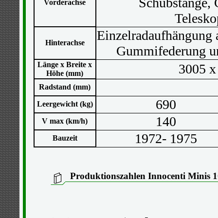
Schubstange,
Vorderachse
Telesko
Einzelradaufhängung 
Hinterachse
Gummifederung un
Länge x Breite x
3005 x
Höhe (mm)
Radstand (mm)
690
Leergewicht (kg)
140
V max (km/h)
1972- 1975
Bauzeit
Produktionszahlen Innocenti Minis 