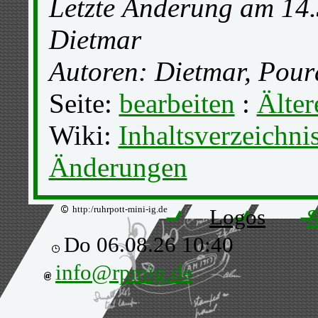
Letzte Änderung am 14.
Dietmar
Autoren: Dietmar, Pou
Seite:
bearbeiten
:
Älter
Wiki:
Inhaltsverzeichni
Änderungen
http:/ruhrpott-mini-ig.de
Logos
S
Do 06.08.26 10:40
info@rpmig.de