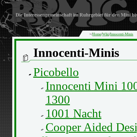
Die Interessengemeinschaft im Ruhrgebiet für den Mini bi
>/
Home
/
Wiki
/
Innocenti-Minis
Innocenti-Minis
Picobello
Innocenti Mini 10
1300
1001 Nacht
Cooper Aided Des